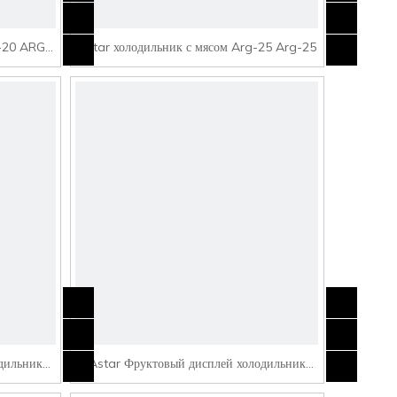
G-20 ARG-
Astar холодильник с мясом Arg-25 Arg-25
дильник
Astar Фруктовый дисплей холодильник
SG3-20