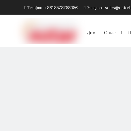
Телефон: +8618578768066
Эл. адрес:
sales@astar


Дом
О нас
П