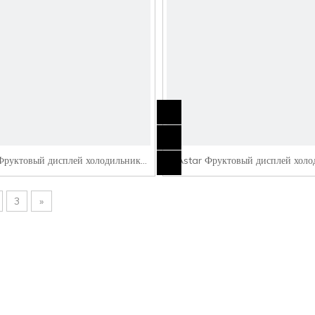
Фруктовый дисплей холодильник
Astar Фруктовый дисплей холо
SG4-20
SG4-25
3
»