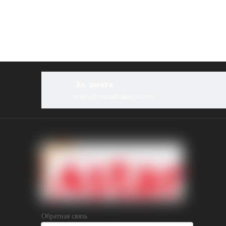
Эл. почта
sales@astarbakery.com
Обратная связь