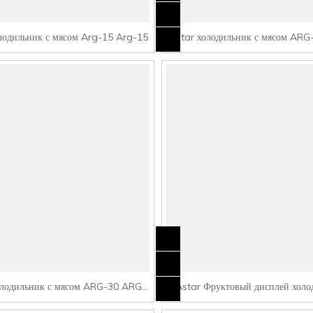
лодильник с мясом Arg-15 Arg-15
Astar холодильник с мясом AR
20
олодильник с мясом ARG-30 ARG-
Astar Фруктовый дисплей холо
30
SG3-15