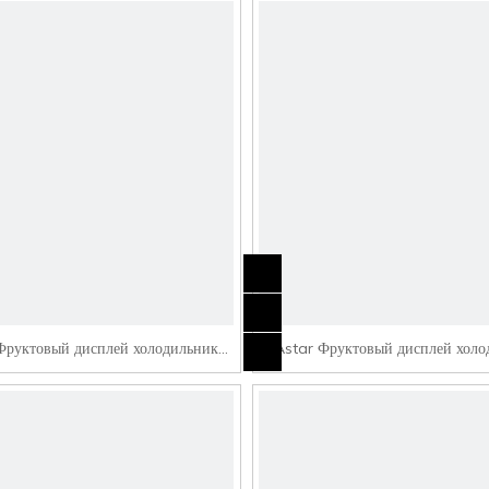
Фруктовый дисплей холодильник
Astar Фруктовый дисплей холо
SG3-25
SG3-30