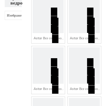
ведро
CSB-250
Изображение
Наименование
Astar Все составное
Astar Все составное
суп из нержавеющей
суп из нержавеющей
стали CSB-300
стали CSB-320
Astar Все составное
Astar Все составное
суп из нержавеющей
суп из нержавеющей
стали CSB-350
стали CSB-400