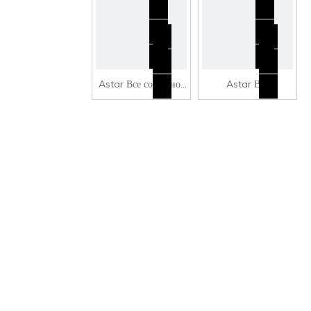
Astar Все составное
Astar Все
суп из нержавеющей
композитное суп из
стали CSB1-600
нержавеющей стали
CSB2-600