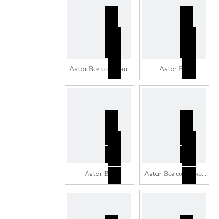
Astar Все составное
Astar Все
суп из нержавеющей
композитное суп из
стали CSB-450
нержавеющей стали
CSB1-500
Astar Все
Astar Все составное
композитное суп из
суп из нержавеющей
нержавеющей стали
стали CSB-550
CSB2-500