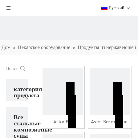
Pусский
Дом
Пекарское оборудование
Продукты из нержавеющей
»
»
стали
»
Все стальные композитные супы ведро
категория
продукта
Все
Astar Все
Astar Все составное
стальные
композитные
композитное суп из
суп из нержавеющей
супы
нержавеющей стали
стали CSB-280