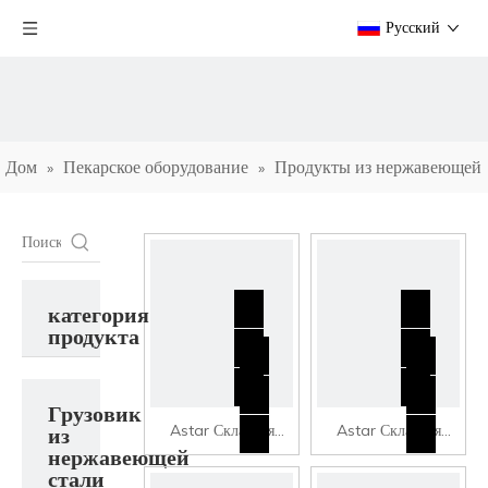
Pусский
Дом
Пекарское оборудование
Продукты из нержавеющей
»
»
стали
»
Грузовик из нержавеющей стали и грузовик с коллекцией
категория
продукта
Грузовик
Astar Складная
Astar Складная
из
нержавеющей
платтная автомобиль/
платтная автомобиль/
стали
квадратная труба с
квадратная труба с