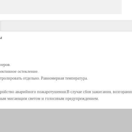
ы
неров.
ективное остекление.
ролировать отдельно. Равномерная температура.
тройство аварийного пожаротушения.В случае сбоя зажигания, возгорани
енным мигающим светом и голосовым предупреждением.