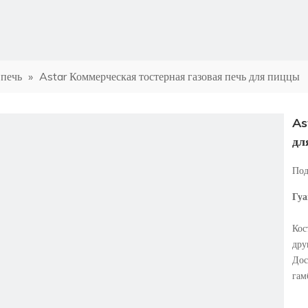
 печь
»
Astar Коммерческая тостерная газовая печь для пиццы
As
дл
Под
Гуа
Кос
дру
Дос
гам