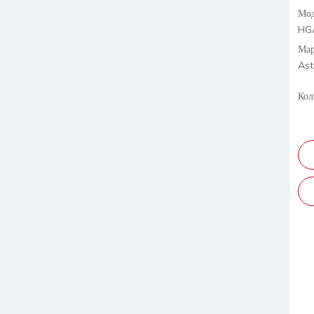
Мод
HG
Мар
Ast
Кол