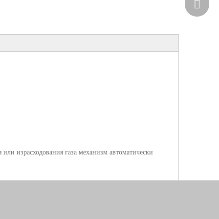
+86185
я или израсходования газа механизм автоматически