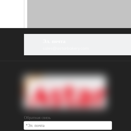
Эл. почта
sales@astarbakery.com
Обратная связь