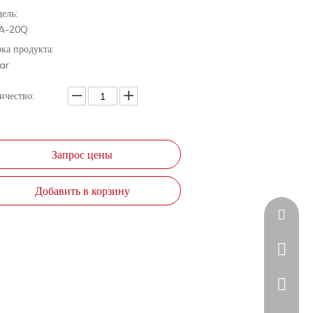
ель:
A-20Q
ка продукта:
ar
ичество:
Запрос цены
Добавить в корзину
sales@a
+86-20-
+86185
+86185