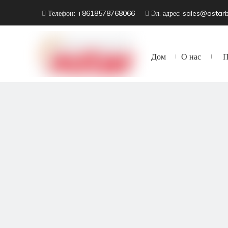
Телефон: +8618578768066
Эл. адрес:
sales@astar


Дом
О нас
П