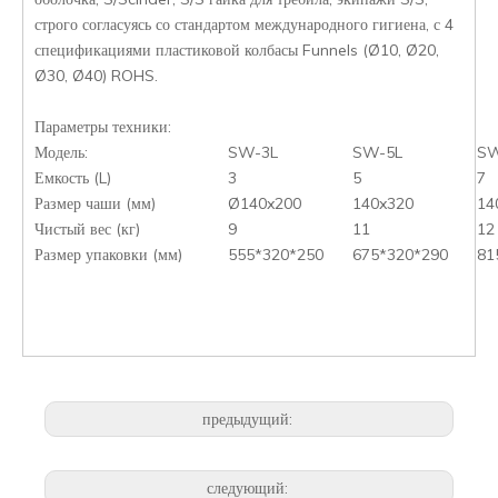
строго согласуясь со стандартом международного гигиена, с 4
спецификациями пластиковой колбасы Funnels (Ø10, Ø20,
Ø30, Ø40) ROHS.
Параметры техники:
Модель:
SW-3L
SW-5L
SW
Емкость (L)
3
5
7
Размер чаши (мм)
Ø140x200
140x320
14
Чистый вес (кг)
9
11
12
Размер упаковки (мм)
555*320*250
675*320*290
81
предыдущий:
следующий: