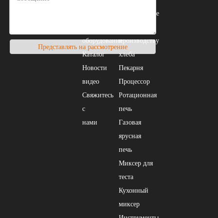
О нас
оборудование
Пекарское
Линия по
оборудование
производству
Представлять на рассмотрение
Каталог
хлеба
Новости
Пекарня
видео
Процессор
Свяжитесь
Ротационная
с
печь
нами
Газовая
ярусная
печь
Миксер для
теста
Кухонный
миксер
Инструменты