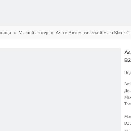
 пищи
»
Мясной сласер
»
Astar Автоматический мясо Slicer 
As
B
Под
Авт
Диа
Мак
Тол
Мод
B2