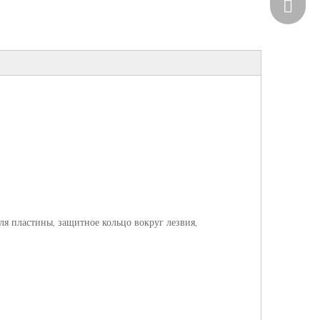
+86185
я пластины, защитное кольцо вокруг лезвия,