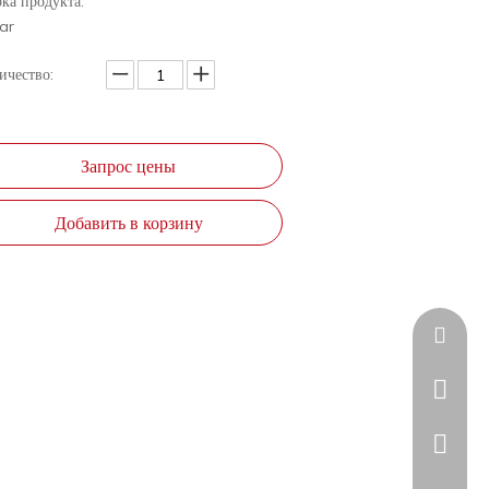
ка продукта:
ar
ичество:
Запрос цены
Добавить в корзину
sales@a
+86-20-
+86185
+86185