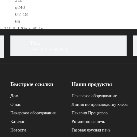
320
φ240
0,2-18
66
ц 110 В-120V ~ 60 Гц
,53
0,27+0,53
Тел.
00*820
780*700*870
+86-020-37889520
Быстрые ссылки
Наши продукты
Дом
Пекарское оборудование
Электрический мясо
Коммерческий мясной слайлер
Лучший м
О нас
Линия по производству хлеба
ня и домашнее мясо
250 -мм мясной слайлер
Пекарское оборудование
Пекарня Процессор
Каталог
Ротационная печь
ры
Новости
Газовая ярусная печь