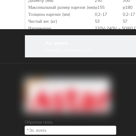
Диаметр (мм)
250
300
Максимальный размер нарезов (мм)
φ155
φ180
Толщина нарезки (мм)
0,2-17
0,2-17
Чистый вес (кг)
53
57
Напряжение:
220V-240V ~ 50/60 Г
Власть (кВт)
0,24+0,3
0,27+0
Эл. почта
Размер упаковки (мм)
600*560*800
700*6
sales@astarbakery.com
предыдущий:
мясной сласер
Автоматический мясной слайлер
Высококачественный полуавтоматический Slicer
Кух
Обратная связь
сопутствующие това