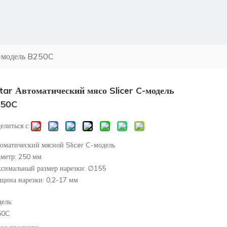
C-модель B250C
tar Автоматический мясо Slicer C-модель
250C
елиться с:
оматический мясной Slicer C-модель
метр: 250 мм
симальный размер нарезки: ∅155
щина нарезки: 0,2-17 мм
ель:
50C