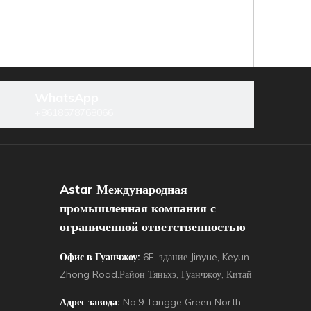
WhatsApp
+8618578768066
следующий:
Astar Международная
промышленная компания с
ясной слайлер
Полуавтоматический мясо
ограниченной ответственностью
Офис в Гуанчжоу:
6F, здание Jinyue, Keyun
Zhong Road.Район Тяньхэ, Гуанчжоу, Китай
Адрес завода:
No.9 Tangge Green North