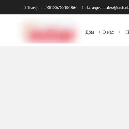
Телефон: +8618578768066
Эл. адрес:
sales@astar


Дом
О нас
П